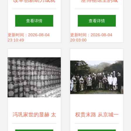
改革创新助力成就
一座博物馆里的城
珠江奇迹兴办实业
市百年工业史——
查看详情
查看详情
初探建设正酣的天
更新时间：2026-08-04
更新时间：2026-08-04
23:10:49
20:03:00
水工业博物馆
冯巩家世的显赫 太
权贵末路 从京城一