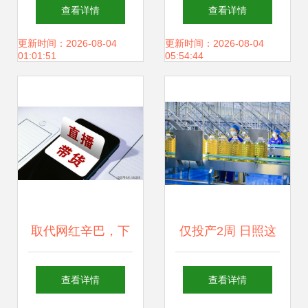
爷爷曾任民国大总
霸到街头赢家一夕
查看详情
查看详情
统，爷爷名气不大
幻灭，晚年孤独反
更新时间：2026-08-04
更新时间：2026-08-04
01:01:51
05:54:44
但更牛气
思创新之道
取代网红辛巴，下
仅投产2周 日照这
一个风口降临 董明
个项目就狂收34亿
查看详情
查看详情